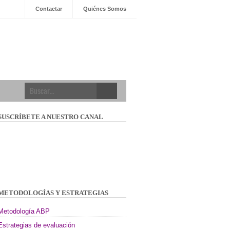
Contactar
Quiénes Somos
ción
s
SUSCRÍBETE A NUESTRO CANAL
iales
e
METODOLOGÍAS Y ESTRATEGIAS
Metodología ABP
Estrategias de evaluación