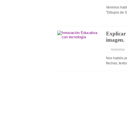
Google Fotos
Venimos habl
Gmail / Grupos / C
"Dibujos de G
YouTube
Varios
Explicar
imagen.
Anónimo
Nos habéis p
flechas, text