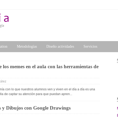
ation
Metodologías
Diseño actividades
Servicios
le
Metodología ABP
Matemáticas
Soporte GSuite para educa
Aprendizaje por descubrimiento
STEM
Oferta aula de chromebook
Estrategias de evaluación
Catálogo de cursos presenc
e los memes en el aula con las herramientas de
ogle
Inteligencias Múltiples
Cursos gratuitos de Googl
/ Hojas Cálculo
Inteligencia Emocional
zález
Trabajo colaborativo
onía con lo que nuestros alumnos ven y viven en el día a día es una
Flipped Classroom
la de captar su atención para que puedan apren...
 Google
Gamificación
Chromebooks
Pensamiento visible
 y Dibujos con Google Drawings
Trabajo Cooperativo